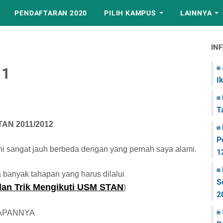
PENDAFTARAN 2020
PILIH KAMPUS
LAINNYA
IN
11
I
T
STAN 2011/2012
P
ni sangat jauh berbeda dengan yang pernah saya alami.
1
da banyak tahapan yang harus dilalui
S
dan Trik Mengikuti USM STAN
)
2
APANNYA