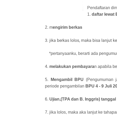
Pendaftaran dim
1.
daftar lewat 
2. m
engirim berkas
3. jika berkas lolos, maka bisa lanjut k
*pertanyaanku, berarti ada pengumuma
4.
melakukan pembayara
n apabila be
5.
Mengambil BPU
(Pengumuman j
periode pengambilan
BPU 4 - 9 Juli 2
6.
Ujian,(TPA dan B. Inggris) tanggal 
7. jika lolos, maka aka lanjut ke tahapa