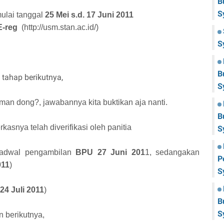
B
S
ulai tanggal
25 Mei s.d. 17 Juni 2011
E-reg
(http://usm.stan.ac.id/)
S
B
e tahap berikutnya,
S
n dong?, jawabannya kita buktikan aja nanti.
B
rkasnya telah diverifikasi oleh panitia
S
adwal pengambilan
BPU 27 Juni 201
1, sedangakan
P
011
)
S
24 Juli 2011
)
B
S
n berikutnya,