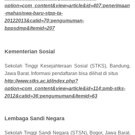
option=com_content&view=article&id=407:penerimaan
-mahasiswa-baru-stpp-ta-
20122013&catid=70:pengumuman-
bppsdmp&Itemid=207
Kementerian Sosial
Sekolah Tinggi Kesejahteraan Sosial (STKS), Bandung,
Jawa Barat. Informasi pendaftaran bisa dilihat di situs
http://www.stks.ac.id/index.php?
option=com_content&view=article&id=114:pmb-stks-
2012&catid=36:pengumuman&Itemid=63
Lembaga Sandi Negara
Sekolah Tinggi Sandi Negara (STSN), Bogor, Jawa Barat.