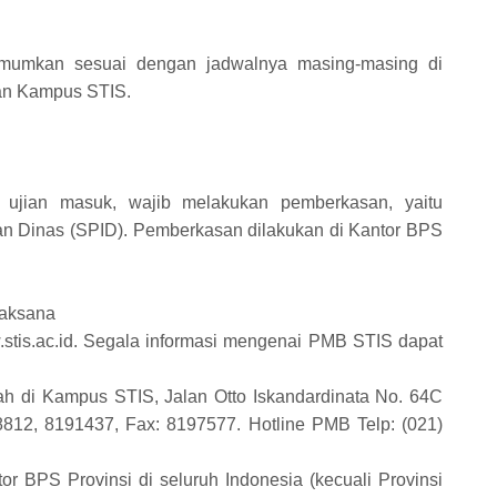
diumumkan sesuai dengan jadwalnya masing-masing di
dan Kampus STIS.
i ujian masuk, wajib melakukan pemberkasan, yaitu
tan Dinas (SPID). Pemberkasan dilakukan di Kantor BPS
laksana
.stis.ac.id. Segala informasi mengenai PMB STIS dapat
h di Kampus STIS, Jalan Otto Iskandardinata No. 64C
08812, 8191437, Fax: 8197577. Hotline PMB Telp: (021)
or BPS Provinsi di seluruh Indonesia (kecuali Provinsi