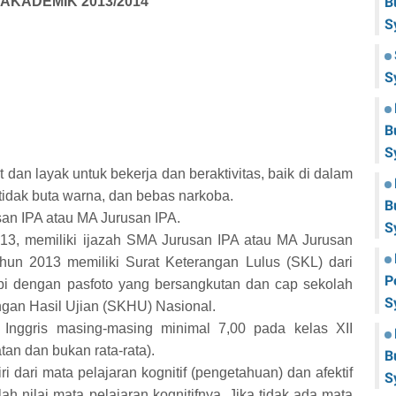
AKADEMIK 2013/2014
B
S
S
B
S
 dan layak untuk bekerja dan beraktivitas, baik di dalam
tidak buta warna, dan bebas narkoba.
B
an IPA atau MA Jurusan IPA.
S
13, memiliki ijazah SMA Jurusan IPA atau MA Jurusan
ahun 2013 memiliki Surat Keterangan Lulus (SKL) dari
P
pi dengan pasfoto yang bersangkutan dan cap sekolah
S
angan Hasil Ujian (SKHU) Nasional.
Inggris masing-masing minimal 7,00 pada kelas XII
tan dan bukan rata-rata).
B
i dari mata pelajaran kognitif (pengetahuan) dan afektif
S
lah nilai mata pelajaran kognitifnya. Jika tidak ada mata