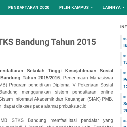
PENDAFTARAN 2020
PILIH KAMPUS
LAINNYA
IN
STKS Bandung Tahun 2015
I
T
Pendaftaran Sekolah Tinggi Kesejahteraan Sosial
 Bandung Tahun 2015/2016
. Penerimaan Mahasiswa
P
MB) Program pendidikan Diploma IV Pekerjaan Sosial
1
andung menggunakan sistem pendaftaran online
 Sistem Informasi Akademik dan Keuangan (SIAK) PMB.
S
ni dapat diakses pada alamat pmb.sks.ac.id.
2
MB STKS Bandung memfasilitasi pendafar yang