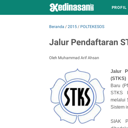
PROFIL
Beranda
/
2015
/
POLTEKESOS
Jalur Pendaftaran 
Oleh Muhammad Arif Ahsan
J
alur 
(STKS)
Baru (P
STKS B
melalui
Sistem i
SIAK P