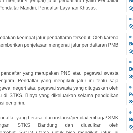
n menjadi 4 (empat) jalur pendaftaran yaitu Pendaftar
B
Pendaftar Mandiri, Pendaftar Layanan Khusus.
S
S
akan keempat jalur pendaftaran tersebut. Oleh karena
B
 memberikan penjelasan mengenai jalur pendaftaran PMB
S
B
ah pendaftar yang merupakan PNS atau pegawai swasta
S
ngirim. Pendaftar yang mengikuti jalur ini tentu saja
awai negeri atau pegawai swasta yang ditugaskan oleh
P
mu di STKS. Biaya yang dikeluarkan selama pendidikan
S
si pengirim.
ndaftar yang berasal dari instansi/pemda/lembaga/ SMK
B
ngan STKS Bandung dan diusulkan oleh
S
rsebut. Syarat utama untuk bisa mengikuti jalur ini