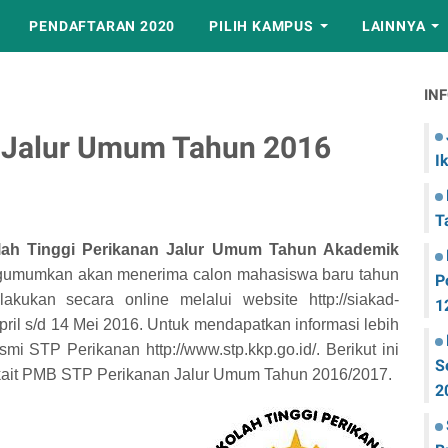
PENDAFTARAN 2020
PILIH KAMPUS
LAINNYA
IN
 Jalur Umum Tahun 2016
I
T
ah Tinggi Perikanan Jalur Umum Tahun Akademik
ngumumkan akan menerima calon mahasiswa baru tahun
P
akukan secara online melalui website http://siakad-
1
April s/d 14 Mei 2016. Untuk mendapatkan informasi lebih
mi STP Perikanan http://www.stp.kkp.go.id/. Berikut ini
S
erkait PMB STP Perikanan Jalur Umum Tahun 2016/2017.
2