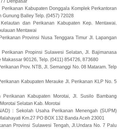
777 Denpasar
n Perikanan Kabupaten Donggala Komplek Perkantoran
an Gunung Balley Telp. (0457) 72028
 Kelautan dan Perikanan Kabupaten Kep. Mentawai.
pulauan Mentawai
Perikanan Provinsi Nusa Tenggara Timur Jl. Lapangan
Perikanan Propinsi Sulawesi Selatan, Jl. Bajimanasa
 Makassar 90126, Telp. (0411) 854726, 873680
erikanan Prov. NTB, Jl. Semanggi No. 08 Mataram. Telp
Perikanan Kabupaten Merauke Jl. Perikanan KLP No. 5
n Perikanan Kabupaten Morotai, Jl. Susilo Bambang
orotai Selatan Kab. Morotai
NAD) : Sekolah Usaha Perikanan Menengah (SUPM)
 Malahayati Km.27 PO BOX 132 Banda Aceh 23001
kanan Provinsi Sulawesi Tengah, Jl.Undara No. 7 Palu