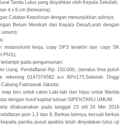
urat Tanda Lulus yang disyahkan oleh Kepala Sekolah;
ran 4 x 6 cm (berwarna);
ngan Catatan Kepolisian dengan menunjukkan aslinya;
angan Belum Menikah dari Kepala Desa/Lurah dengan
i umum);
a;
an instansi/unit kerja, copy DP3 terakhir dan copy SK
ri PNS);
t terlampir pada pengumuman;
sfer Uang Pendaftaran Rp. 150.000,- (seratus lima puluh
 ke rekening 0147374582 a.n BPn175.Sekolah Tinggi
6 Cabang Fatmawati Jakarta;
map biru untuk calon Laki-laki dan hijau untuk Wanita
 atas dengan huruf kapital tulisan SIPENTARU UMUM.
arta dilaksanakan pada tanggal 23 s/d 24 Mei 2016
aftaran poin 1,3 dan 9. Berkas lainnya, kecuali berkas
kepada panitia pusat apabila telah dinyatakan lulus uji