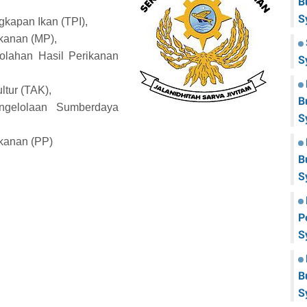
B
S
kapan Ikan (TPI),
ikanan (MP),
olahan Hasil Perikanan
S
ltur (TAK),
B
ngelolaan Sumberdaya
S
kanan (PP)
B
S
P
S
B
S