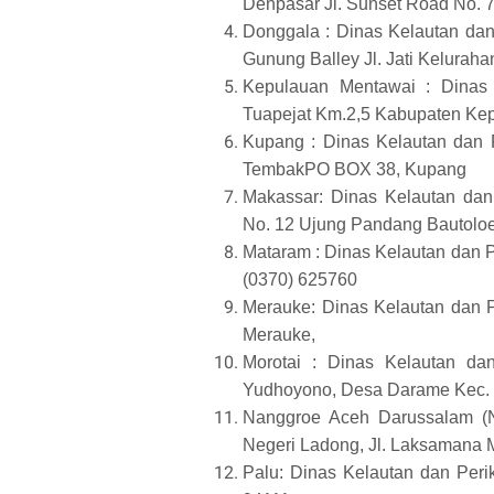
Denpasar Jl. Sunset Road No. 
Donggala : Dinas Kelautan da
Gunung Balley Jl. Jati Kelurah
Kepulauan Mentawai : Dinas
Tuapejat Km.2,5 Kabupaten Ke
Kupang : Dinas Kelautan dan 
TembakPO BOX 38, Kupang
Makassar: Dinas Kelautan dan 
No. 12 Ujung Pandang Bautoloe
Mataram : Dinas Kelautan dan P
(0370) 625760
Merauke: Dinas Kelautan dan 
Merauke,
Morotai : Dinas Kelautan da
Yudhoyono, Desa Darame Kec. M
Nanggroe Aceh Darussalam (
Negeri Ladong, Jl. Laksamana
Palu: Dinas Kelautan dan Peri