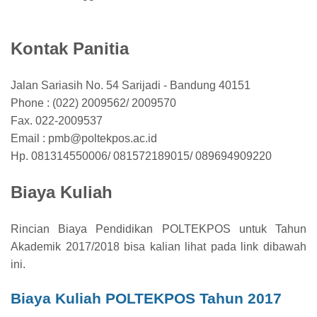
Kontak Panitia
Jalan Sariasih No. 54 Sarijadi - Bandung 40151
Phone : (022) 2009562/ 2009570
Fax. 022-2009537
Email : pmb@poltekpos.ac.id
Hp. 081314550006/ 081572189015/ 089694909220
Biaya Kuliah
Rincian Biaya Pendidikan POLTEKPOS untuk Tahun
Akademik 2017/2018 bi
sa
kalian lihat
pada link
dibawah
in
i
.
Biaya Kuliah POLTEKPOS
Tahun 2017