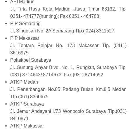
API Madiun
Jl. Tirta Raya Kota Madiun, Jawa Timur 63132, Tlp.
0351- 474777(hunting); Fax 0351 - 464788
PIP Semarang
Jl. Singosari No. 2A Semarang Tlp.( 024) 8311527
PIP Makassar
Jl. Tentara Pelajar No. 173 Makassar Tlp. (0411)
3616975
Poltekpel Surabaya
Jl. Gunung Anyar Blvd. No. 1, Rungkut, Surabaya Tlp.
(031) 8714643/ 8714673; Fax (031) 8714652
ATKP Medan
Jl. Penerbangan No.85 Padang Bulan Km.8,5 Medan
Tlp.(061) 8360675
ATKP Surabaya
Jl. Jemur Andayani I/73 Wonocolo Surabaya Tlp.(031)
8410871
ATKP Makassar