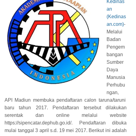
Kedinas
an
(Kedinas
an.com)
-
Melalui
Badan
Pengem
bangan
Sumber
Daya
Manusia
Perhubu
ngan,
API Madiun
membuka pendaftaran calon taruna/taruni
baru tahun 2017. Pendaftaran tersebut dilakukan
serentak dan online melalui website
https://sipencatar.dephub.go.id/. Pendaftaran dibuka
mulai tanggal 3 april s.d. 19 mei 2017. Berikut ini adalah