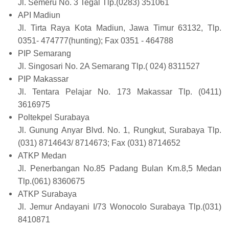
Jl. Semeru No. 3 Tegal Tlp.(0283) 351061
API Madiun
Jl. Tirta Raya Kota Madiun, Jawa Timur 63132, Tlp.
0351- 474777(hunting); Fax 0351 - 464788
PIP Semarang
Jl. Singosari No. 2A Semarang Tlp.( 024) 8311527
PIP Makassar
Jl. Tentara Pelajar No. 173 Makassar Tlp. (0411)
3616975
Poltekpel Surabaya
Jl. Gunung Anyar Blvd. No. 1, Rungkut, Surabaya Tlp.
(031) 8714643/ 8714673; Fax (031) 8714652
ATKP Medan
Jl. Penerbangan No.85 Padang Bulan Km.8,5 Medan
Tlp.(061) 8360675
ATKP Surabaya
Jl. Jemur Andayani I/73 Wonocolo Surabaya Tlp.(031)
8410871