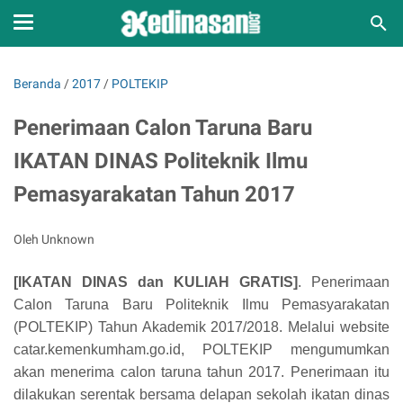
Beranda
/
2017
/
POLTEKIP
Penerimaan Calon Taruna Baru
IKATAN DINAS Politeknik Ilmu
Pemasyarakatan Tahun 2017
Oleh Unknown
[
IKATAN DINAS dan KULIAH GRATIS]
. Penerimaan
Calon Taruna Baru Politeknik I
lmu Pema
syarakatan
(POLTEKIP)
Tahun Akademik 201
7/2018. Melalui webs
ite
ca
tar.kemenkumham.go.id, POLTEK
IP
me
ngumumkan
akan menerima calon taruna tahun 2017.
Penerimaan itu
dilakukan serentak bersama delapan sekolah ikatan dinas