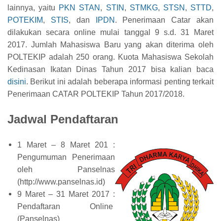
lainnya, yaitu
PKN STAN
,
STIN
,
ST
MKG
,
STSN
,
STTD
,
POTEKI
M
,
STIS
, dan
IPDN
.
Penerimaan Cat
ar
akan
dilakukan secara online mulai tanggal 9 s.d. 31 Maret
2017. Jumlah
Mahasiswa Baru yang akan diterima
oleh
POLTEKI
P
adalah
25
0 orang.
Kuota Mahasiswa
Sekolah
Ke
dinasan
Ikatan D
ina
s Tahun 2017
bisa kalian baca
disini
.
Berikut ini adalah beberapa informasi penting terkait
Penerimaan CATAR POLTEKIP
Tahun 2017/2018.
Jadwal Pendaftaran
1 Maret – 8 Maret 201 :
Pengumuman Penerimaan
oleh Panselnas
(http://www.panselnas.id)
9 Maret – 31 Maret 2017 :
Pendaftaran Online
(Panselnas)